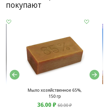
покупают
%,
Мыло хозяйственное 65%,
М
150 гр
36.00 ₽
60.00 ₽