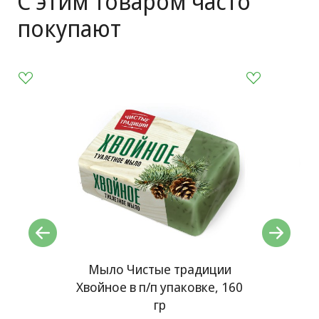
С этим товаром часто
покупают
и
Мыло Чистые традиции
Хвойное в п/п упаковке, 160
Роз
гр