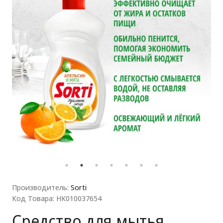
ля прачечных)
Производитель:
Sorti
Код Товара: НК010037654
Средство для мытья