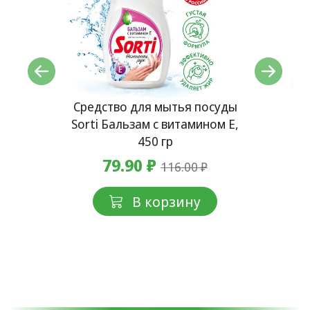
уды
Средство для мытья посуды
Ср
а,
Sorti Бальзам с витамином Е,
So
450 гр
79.90 ₽
116.00 ₽
В корзину