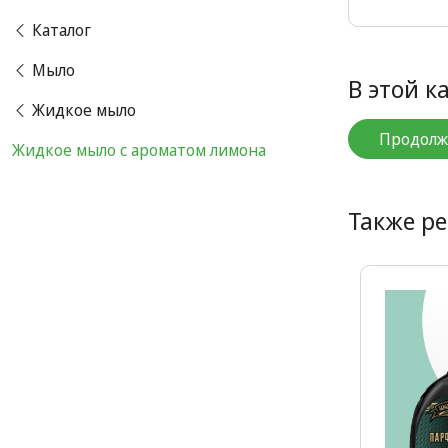
Каталог
Мыло
В этой к
Жидкое мыло
Продолж
Жидкое мыло с ароматом лимона
Также р