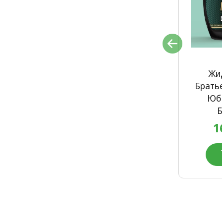
Жидкое мыло Заводъ
Жи
Братьевъ Крестовниковыхъ
Брать
Традиционное Хвойное, 450
Юб
мл
Б
159.90 ₽
1
220.00 ₽
В корзину