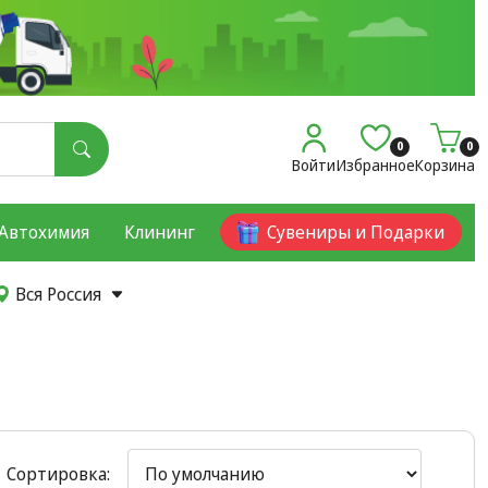
0
0
Войти
Избранное
Корзина
Автохимия
Клининг
Сувениры и Подарки
Вся Россия
Сортировка: