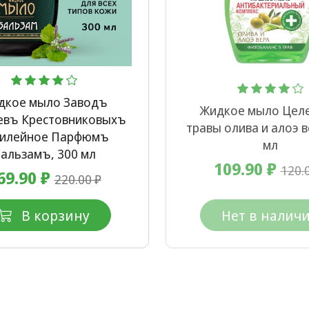
дкое мыло Заводъ
Жидкое мыло Цел
евъ Крестовниковыхъ
травы олива и алоэ в
илейное Парфюмъ
мл
альзамъ, 300 мл
109.90 ₽
120.
69.90 ₽
220.00 ₽
В корзину
Нет в налич