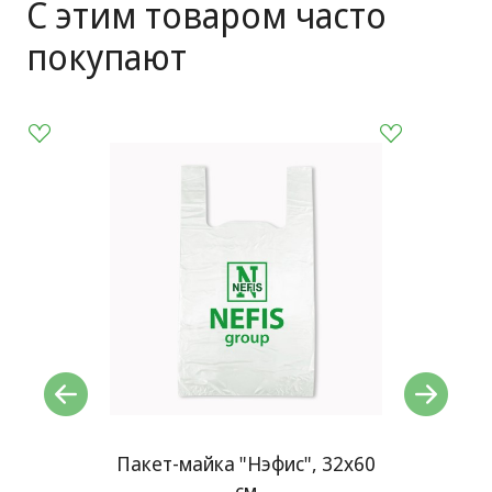
С этим товаром часто
покупают
БК
Пакет-майка "Нэфис", 32x60
Г
л
см