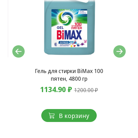
x60
Гель для стирки BiMax 100
Ге
пятен, 4800 гр
1134.90 ₽
1200.00 ₽
В корзину