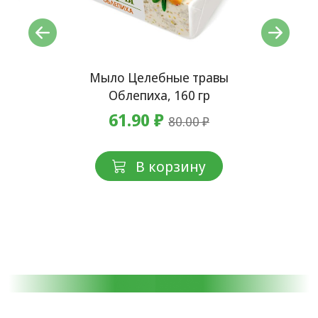
ы
Мыло Целебные травы
е,
Облепиха, 160 гр
61.90 ₽
80.00 ₽
В корзину