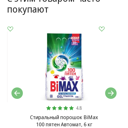
покупают
Ст
4.8
x60
Стиральный порошок BiMax
100 пятен Автомат, 6 кг