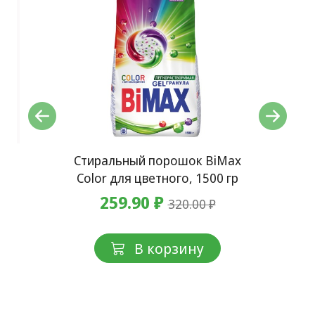
Ст
x60
Стиральный порошок BiMax
Б
Color для цветного, 1500 гр
259.90 ₽
320.00 ₽
В корзину