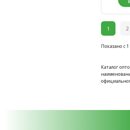
1
2
Показано с 1
Каталог опто
наименовани
официальног