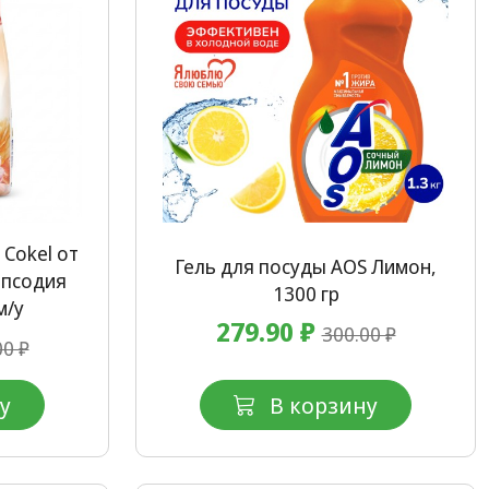
Cokel от
Гель для посуды AOS Лимон,
апсодия
1300 гр
м/у
279.90 ₽
300.00 ₽
00 ₽
у
В корзину