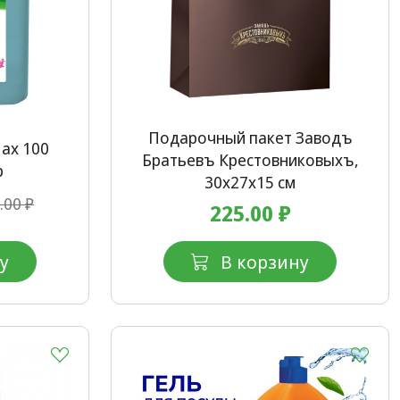
Подарочный пакет Заводъ
Max 100
Братьевъ Крестовниковыхъ,
р
30x27x15 см
.00 ₽
225.00 ₽
у
В корзину