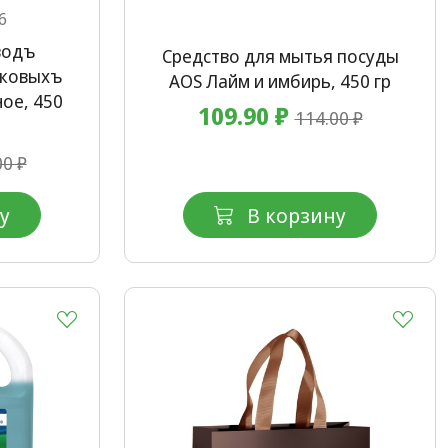
6
водъ
Средство для мытья посуды
иковыхъ
AOS Лайм и имбирь, 450 гр
ое, 450
109.90 ₽
114.00 ₽
00 ₽
у
В корзину