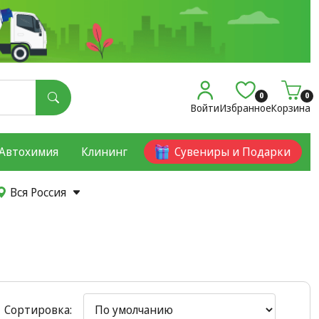
0
0
Войти
Избранное
Корзина
Автохимия
Клининг
Сувениры и Подарки
Вся Россия
Сортировка: