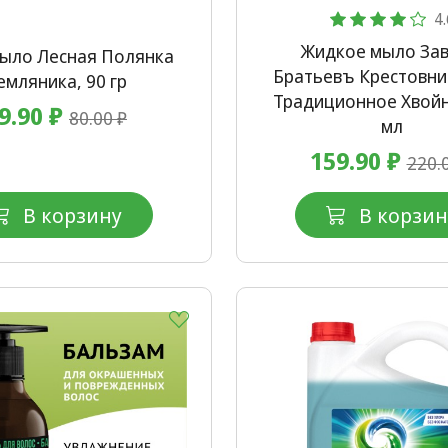
4.
Жидкое мыло За
ыло Лесная Полянка
Братьевъ Крестовн
емляника, 90 гр
Традиционное Хвойн
9.90 ₽
80.00 ₽
мл
159.90 ₽
220.
В корзину
В корзин