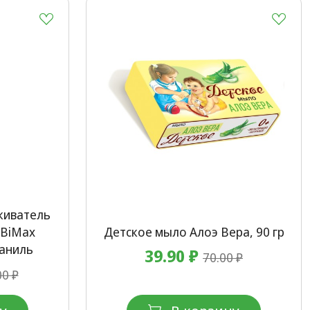
киватель
 BiMax
Детское мыло Алоэ Вера, 90 гр
Ваниль
39.90 ₽
70.00 ₽
00 ₽