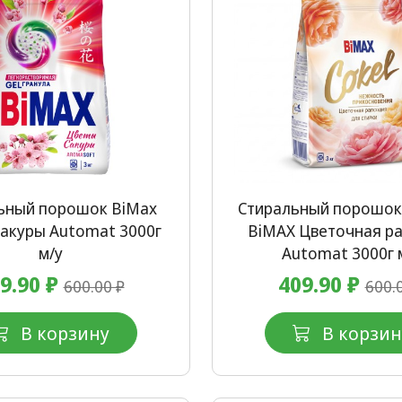
ьный порошок BiMax
Стиральный порошок 
акуры Automat 3000г
BiMAX Цветочная р
м/у
Automat 3000г 
9.90 ₽
409.90 ₽
600.00 ₽
600.
В корзину
В корзин