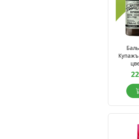
Баль
Купажъ 
цве
22